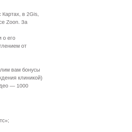
Картах, в 2Gis,
се Zoon. За
 о его
атлением от
слим вам бонусы
ждения клиникой)
идео — 1000
тс»;