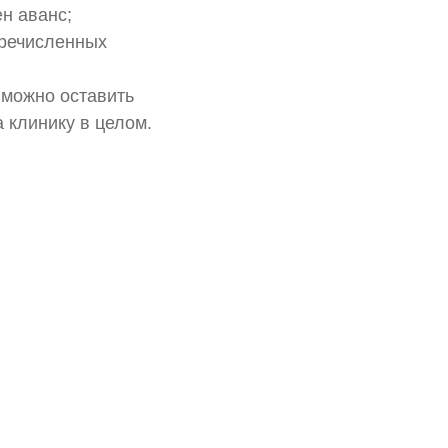
н аванс;
еречисленных
 можно оставить
а клинику в целом.