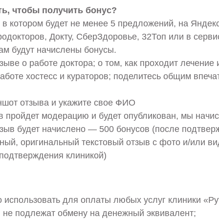
ть, чтобы получить бонус?
 в котором будет не менее 5 предложений, на Яндекс 
одокторов, Докту, СберЗдоровье, 32Топ или в серви
ам будут начислены бонусы.
зыве о работе доктора; о том, как проходит лечение и
работе хостесс и кураторов; поделитесь общим впеч
ншот отзыва и укажите свое ФИО
ыв пройдет модерацию и будет опубликован, мы начи
тзыв будет начислено — 500 бонусов (после подтвер
ный, оригинальный текстовый отзыв с фото и/или в
 подтверждения клиникой)
 использовать для оплаты любых услуг клиники «Ру
 не подлежат обмену на денежный эквивалент;