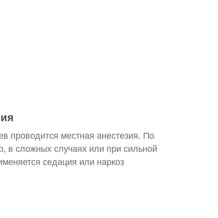
зия
ев проводится местная анестезия. По
р, в сложных случаях или при сильной
именяется седация или наркоз