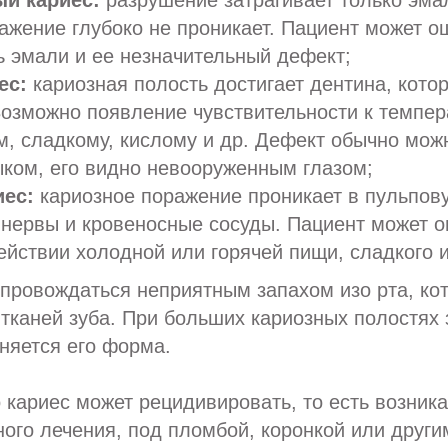
й кариес:
разрушение затрагивает только эмал
ажение глубоко не проникает. Пациент может 
 эмали и ее незначительный дефект;
ес:
кариозная полость достигает дентина, кот
Возможно появление чувствительности к темпе
, сладкому, кислому и др. Дефект обычно мож
ком, его видно невооруженным глазом;
иес:
кариозное поражение проникает в пульпову
 нервы и кровеносные сосуды. Пациент может 
ействии холодной или горячей пищи, сладкого и
провождаться неприятным запахом изо рта, ко
тканей зуба. При больших кариозных полостях 
няется его форма.
о кариес может рецидивировать, то есть возник
ого лечения, под пломбой, коронкой или други