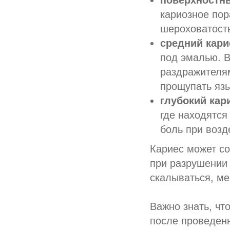
поверхностны
кариозное пор
шероховатость
средний кари
под эмалью. 
раздражителям
прощупать язы
глубокий кар
где находятся
боль при возд
Кариес может со
при разрушении 
скалываться, ме
Важно знать, чт
после проведенн