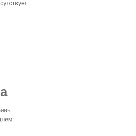
сутствует
а
бины
еднем