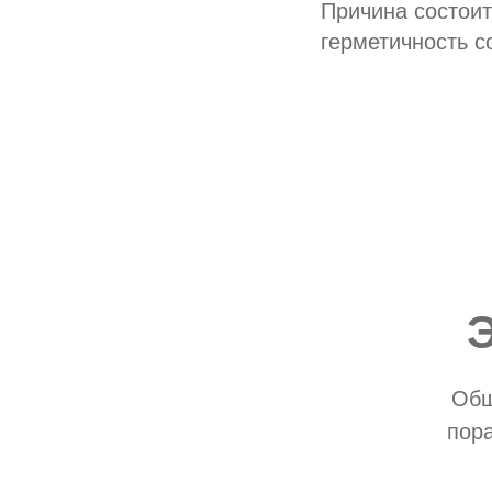
Причина состоит
герметичность с
Общ
пора