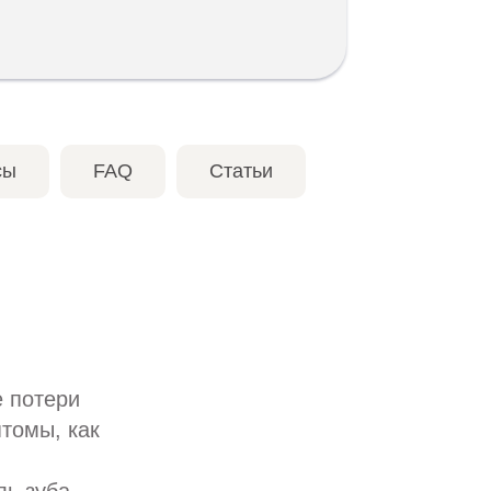
сы
FAQ
Статьи
е потери
томы, как