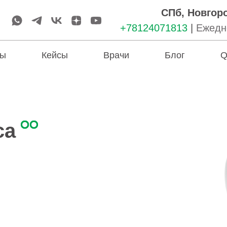
СПб, Новгоро
+78124071813
|
Ежедне
ы
Кейсы
Врачи
Блог
Q
са