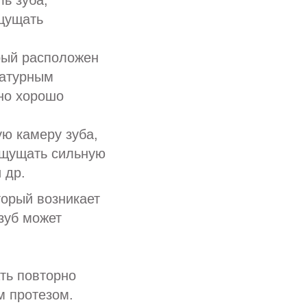
ь зуба,
ощущать
орый расположен
ратурным
но хорошо
ю камеру зуба,
ощущать сильную
 др.
торый возникает
зуб может
ать повторно
м протезом.