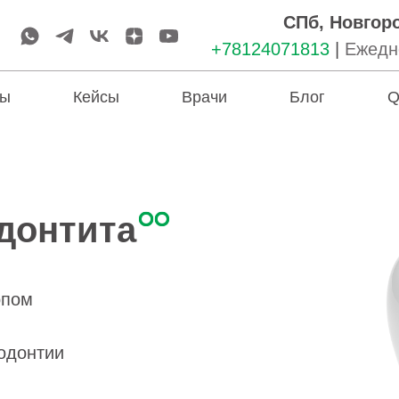
СПб, Новгоро
+78124071813
|
Ежедне
ы
Кейсы
Врачи
Блог
Q
донтита
опом
одонтии