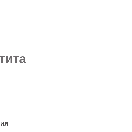
тита
зия