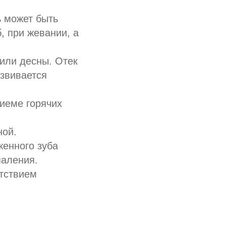
ь может быть
, при жевании, а
или десны. Отек
азвивается
иеме горячих
ной.
женного зуба
паления.
тствием