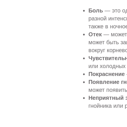
Боль
— это од
разной интенс
также в ночно
Отек
— может 
может быть за
вокруг корнев
Чувствитель
или холодных 
Покраснение
Появление гн
может появить
Неприятный з
гнойника или 