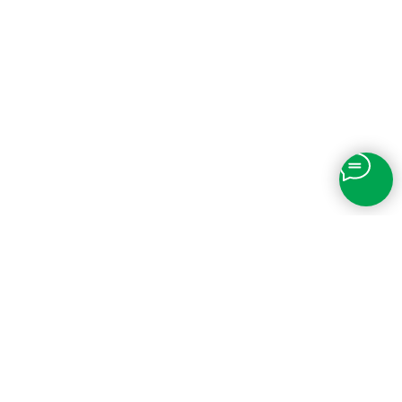
1-н/1/128-129 часть пом. 131-134
Фактический адрес:
191144, Санкт-Петербург, ул. Новгородская дом 1, лит Л, пом.
1-н/1/128-129 часть пом. 131-134
Email: hello@the-roots.ru
Web-сайт: https://the-roots.ru
Телефон: +7(812) 407-18-13