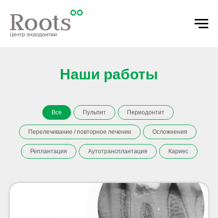
Наши работы
Все
Пульпит
Периодонтит
Перелечивание / повторное лечение
Осложнения
Реплантация
Аутотрансплантация
Кариес