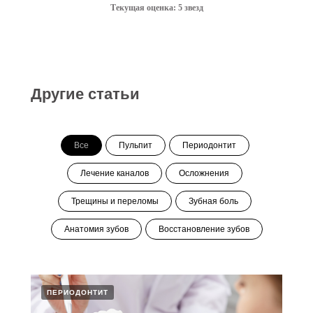
Текущая оценка: 5 звезд
Другие статьи
Все
Пульпит
Периодонтит
Лечение каналов
Осложнения
Трещины и переломы
Зубная боль
Анатомия зубов
Восстановление зубов
ПЕРИОДОНТИТ